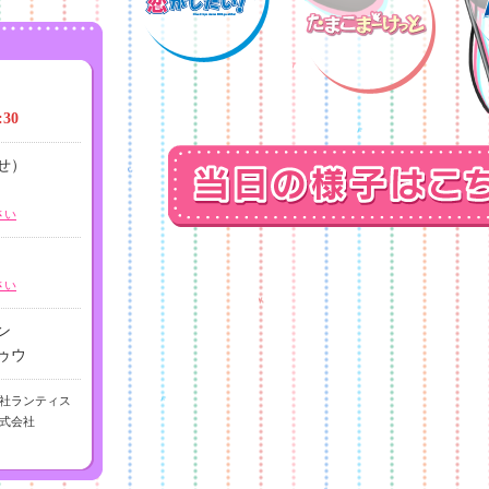
した。
ます。
情報を更新し
30
せ）
場チケットの一
さい
さい
ン
ゥウ
会社ランティス
式会社