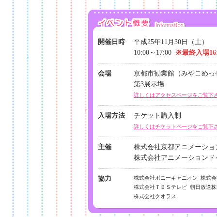
2013/11/26
当日券の販売情報を更新しました！
2013/11/15
トークイベントスケジュールが一部変更になりま
「第1回 監督対談!」は11:00～11:45分に行い
開催日時
平成25年11月30日（土）
「京アニショップ！実地店舗」でのチケット販売
10:00～17:00
※最終入場16:
ました！
場内マップを更新しました！
ご来場時の注意事項を追加しました。
会場
京都市勧業館（みやこめっ
2013/11/08
第3展示場
11/9（土）18:00より、ステージイベント付き入
般販売を開始します！
詳しくはアクセスページをご覧下
2013/11/07
撮影可能コーナーの設置が決定しました！
入場方法
チケット購入制
2013/10/31
イベント記念グッズ情報を更新しました！
詳しくはチケットページをご覧下
2013/10/29
スタッフトークイベント情報を更新しました！
主催
株式会社京都アニメーショ
2013/10/24
ご来場時の注意事項を追加しました。
株式会社アニメーションド
2013/10/17
イベント情報公開！
協力
株式会社ポニーキャニオン 株式
株式会社ＴＢＳテレビ 朝日放送株
株式会社クオラス