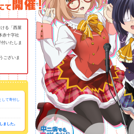
における「西屋
本赤十字社
寄付いたしま
うございま
として寄付し
たしました。