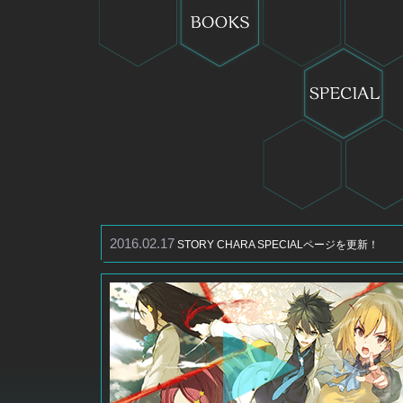
2016.02.17
STORY CHARA SPECIALページを更新！
2016.02.05
2016.01.22
2015.10.30
2015.10.02
第３巻 発売日延期のお知らせとお詫び
第３巻 2016年2月11日発売！
SPECIALページにてTwitterアイコン・口絵・挿絵
無彩限のファントム・ワールド 第２巻 2015年10
TVCM・コミックマーケット89上映PVを公開！
キャラクターラフデザインを公開！
0日発売！