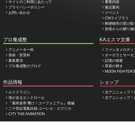
サイトのご利用にあたって
事業内容
プライバシーポリシー
拠点案内
お問い合わせ
イベント
CMライブラリ
郵便物等の受け取
皆様からの贈り物
プロ養成塾
KAエスマ文庫
アニメーター科
ファンタメロディ
美術・背景科
オーロラとサーモ
募集要項
記憶の箱庭
プロ養成塾のブログ
草原の輝き
MOON FIGHTERS
作品情報
ショップ
ルリドラゴン
京アニショップ！
海が走るエンドロール
京アニショップ！
『最終楽章 響け！ユーフォニアム』後編
二十世紀電氣目録-ユーレカ・エヴリカ-
CITY THE ANIMATION