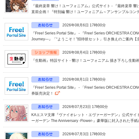
『最終楽章 響け！ユーフォニアム』公式サイト - 『最終楽章 
直前企画！『特別編 響け！ユーフォニアム～アンサンブルコンテ.
2026年08月6日 17時00分
『Free! Series Portal Site』 - 『Free! Series ORCHESTRA C
Journey―』「“ようこそ！”招待状セット」引き換えのご案内【京都
2026年08月4日 17時00分
『生動画』特設サイト - 響け！ユーフォニアム 描き下ろし生
2026年08月1日 17時00分
『Free! Series Portal Site』 - 「Free! Series ORCHEST
券販売決定！
2026年07月23日 17時00分
KAエスマ文庫『ヴァイオレット・エヴァーガーデン』公式サイト
ーガーデン The Anniversary -Flower-』豪華版に封入された手紙の
2026年07月3日 17時00分