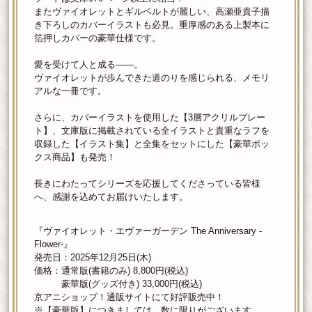
またヴァイオレットとギルベルトが麗しい、高瀬亜貴子描
き下ろしのカバーイラストも必見。重厚感のある上製本に
箔押しカバーの豪華仕様です。
愛を受けて人と成る――。
ヴァイオレットが歩んできた道のりを感じられる、メモリ
アルな一冊です。
さらに、カバーイラストを使用した【3層アクリルプレー
ト】、文庫版に掲載されている全イラストと貴重なラフを
収録した【イラスト集】と全集をセットにした【豪華ボッ
クス商品】も発売！
長きにわたってシリーズを応援してくださっている皆様
へ、感謝を込めてお届けいたします。
『ヴァイオレット・エヴァーガーデン The Anniversary -
Flower-』
発売日：2025年12月25日(木)
価格：通常版(書籍のみ) 8,800円(税込)
豪華版(グッズ付き) 33,000円(税込)
京アニショップ！通販サイトにて好評販売中！
※【豪華版】につきましては、数に限りがございます。