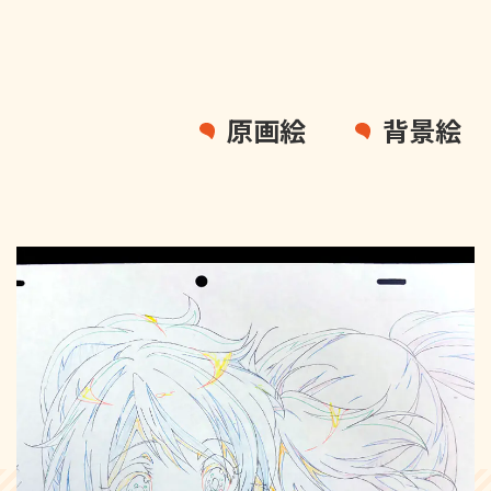
原画絵
背景絵