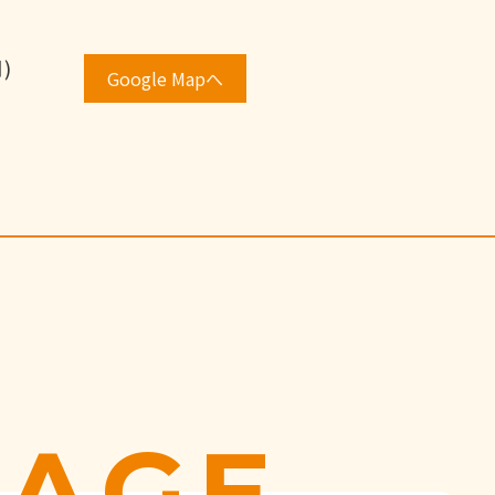
月)
Google Mapへ
SAGE