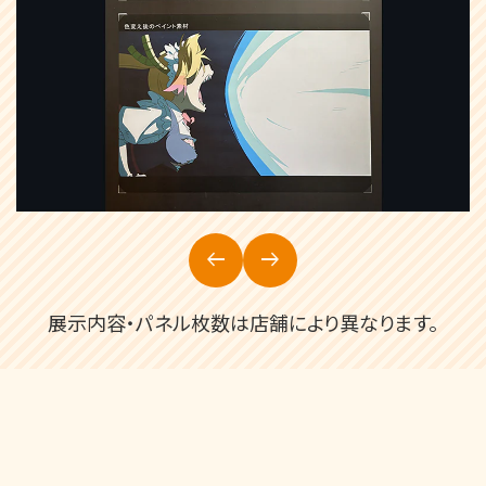
arrow_left_alt
arrow_right_alt
展示内容・パネル枚数は店舗により異なります。