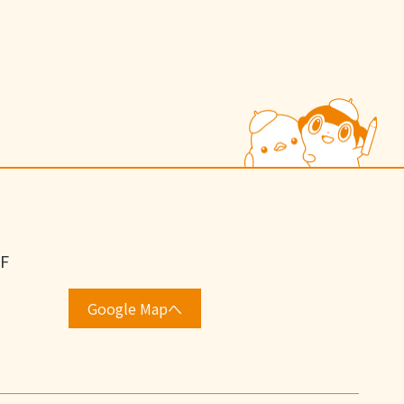
F
Google Mapへ