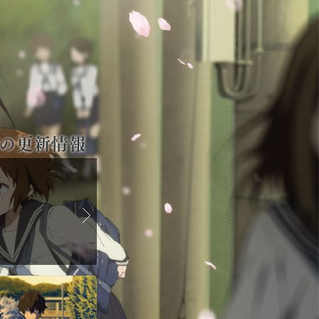
古典部のストーリー
-
第二
2012年9月14日
古典部の取材記録
に第二十