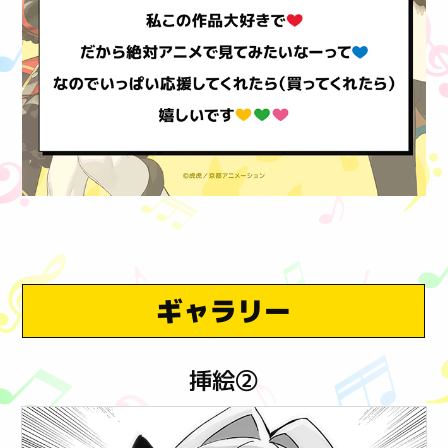
ギャラリー
挿絵②