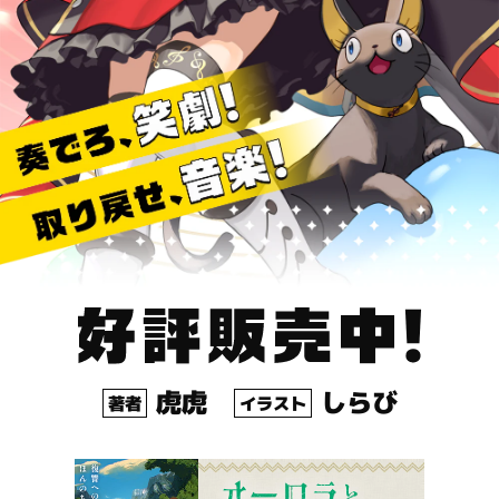
虎虎
しらび
著者
イラスト