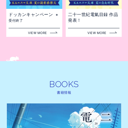
ドッカンキャンペーン
二十一世紀電氣目録 作品
※
発表！
受付終了
VIEW MORE
VIEW MORE
BOOKS
BOOKS
書籍情報