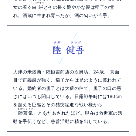
しろがすり
女の着る
白絣
とその長く艶やかな髪は稲子の憧
れ。酒蔵に生まれ育ったが、酒の匂いが苦手。
大津の米穀商・陸
恒吉商店の次男坊。24歳。 真面
目で正義感が強く、稲子からは兄のように慕われて
いる。婚約者の規子とは犬猿の仲で、規子の口の悪
さにはいつも閉口している。日露戦争時には180cm
を超える巨躯とその猪突猛進な戦い様から
おかじょうき
「
陸蒸気
」とあだ名されたほど。現在は救世軍の活
動を手伝うなど、慈善活動に精を出している。