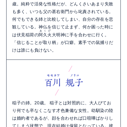
歳。純粋で活発な性格だが、どんくさいあまり失敗
も多く、いつも父の甚右衛門から叱責されている。
何でもできる姉と比較してしまい、自分の存在を悲
観している。神仏を信じて止まず、何か困った時に
あくび
は伏見稲荷の
阿久火
大明神に手を合わせに行く。
「信じることが取り柄」が口癖。素手での鼠捕りだ
けは誰にも負けない。
稲子の姉。20歳。 稲子とは対照的に、大人びてお
り何でも卒なくこなす才色兼備な女性。幼馴染の陸
は婚約者であるが、顔を合わせれば口喧嘩ばかりし
てしまう状態で、現在結婚は保留となっている。彼