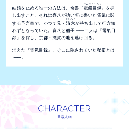
でんきもくろく
結婚を止める唯一の方法は、奇書『
電氣目録
』を探
し出すこと。それは喜八が幼い頃に書いた電気に関
せいろく
する予言書で、かつて兄・
清六
が持ち出して行方知
れずとなっていた。喜八と稲子
――
二人は『電氣目
録』を探し、京都・滋賀の地を逃げ回る。
消えた『電氣目録』。そこに隠されていた秘密とは
――
。
CHARACTER
CHARACTER
登場人物