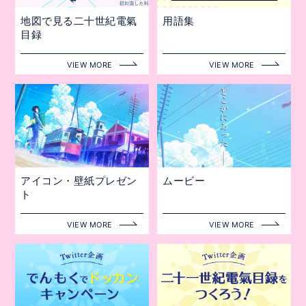
地図で見る二十世紀電氣
用語集
目録
VIEW MORE
VIEW MORE
アイコン・壁紙プレゼン
ムービー
ト
VIEW MORE
VIEW MORE