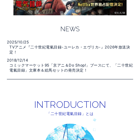
NEWS
2025/10/25
TVアニメ『二十世紀電氣目録-ユーレカ・エヴリカ-』2026年放送決
定！
2018/12/14
コミックマーケット95「京アニ＆Do Shop!」ブースにて、「二十世紀
電氣目録」文庫本＆絵馬セットの発売決定！
INTRODUCTION
INTRODUCTION
「二十世紀電氣目録」とは