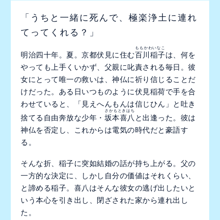
「うちと一緒に死んで、極楽浄土に連れ
てってくれる？」
ももかわいなこ
明治四十年。夏。京都伏見に住む
百川稲子
は、何を
やっても上手くいかず、父親に叱責される毎日。彼
女にとって唯一の救いは、神仏に祈り信じることだ
けだった。ある日いつものように伏見稲荷で手を合
わせていると、「見えへんもんは信じひん」と吐き
さかもときはち
捨てる自由奔放な少年・
坂本喜八
と出逢った。彼は
神仏を否定し、これからは電気の時代だと豪語す
る。
そんな折、稲子に突如結婚の話が持ち上がる。父の
一方的な決定に、しかし自分の価値はそれくらい、
と諦める稲子。喜八はそんな彼女の逃げ出したいと
いう本心を引き出し、閉ざされた家から連れ出し
た。