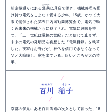
ほうらい
新京極通りにある
蓬莱
仏具店で働き、機械修理も受
け持つ電気をこよなく愛する少年。15歳。かつて大
阪で開催された第五回内国勧業博覧会で、電気で動
く近未来の機械たちに魅了され、電気に興味を持
つ。「二十世紀は電気の世紀」だと信じて止まず、
未来の電気の発明品を妄想した『電氣目録』を執筆
した。実家はお寺だが、神仏を信用できなくなって
父と大喧嘩し、家を出ている。暗いところが大の苦
手。
京都の伏見にある百川酒造の次女として育った。15