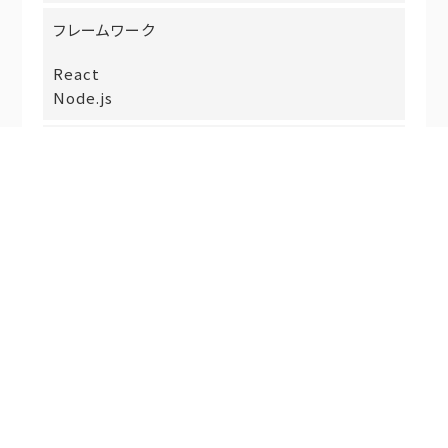
フレームワーク
React
Node.js
データベース
SQLServer
MariaDB
PostgreSQL
OS
Linux
Windows
macOS