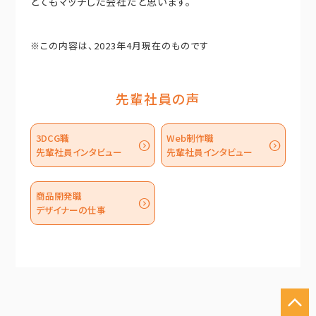
とてもマッチした会社だと思います。
※この内容は、2023年4月現在のものです
先輩社員の声
3DCG職
Web制作職
expand_circle_down
expand_circle_down
先輩社員インタビュー
先輩社員インタビュー
商品開発職
expand_circle_down
デザイナーの仕事
expand_less