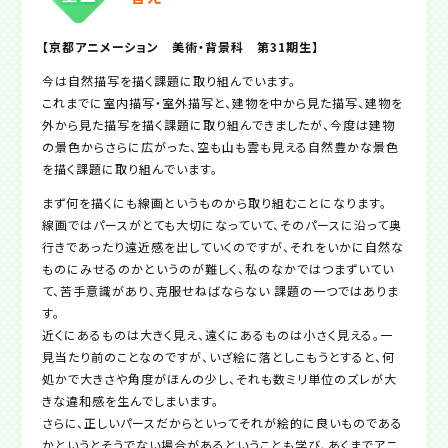
【京都アニメーション 美術・背景科 第31期生】
今は自然描写を描く課題に取り組んでいます。
これまでに室内描写・室外描写と、建物を中から見た描写、建物を
外から見た描写を描く課題に取り組んできましたが、今度は建物
の景色からさらに広がった、空も山も雲も見える自然豊かな景色
を描く課題に取り組んでいます。
まず何を描くにも線画というものから取り組むことになります。
線画ではパースがとても大切になっていて、そのパースに沿って奥
行きであったり遠近感を出していくのですが、それをいかに自然な
ものにみせるのかというのが難しく、私のなかではつまずいてい
て、苦手意識があり、克服せねばならない 課題の一つではありま
す。
近くにあるものは大きく見え、遠くにあるものは小さく見える。一
見当たり前のことなのですが、いざ絵に落としこもうとすると、何
処かで大きさや角度がほんの少し、それも数ミリ単位のズレが大
きな違和感を生んでしまいます。
さらに、正しいパースだからといってそれが絵的に良いものである
かというとそうでない場合があるということも学び、あくまでアニ