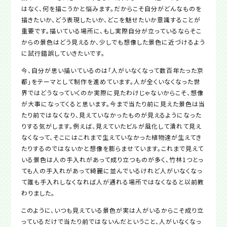
はなく、何を描こうかと悩みます。だからこそ自分がどんなものを
描きたいか、どう表現したいか、どこを魅せたいか意識することが
重要です。描いている場所に、もし実際自分が立っているならそこ
からの景色はどう見えるか、少しでも想像した景色に近づけるよう
に試行錯誤していきたいです。
今、自分が思い描いているのは「人がいなくなって数百年たった京
都」をテーマとして制作を進めています。人が全くいなくなった世
界ではどうなっていくのか実際に見たわけじゃないからこそ、想像
が大事になってくると思います。今まで当たり前に見えた景色は当
たり前ではなくなり、見えていなかったものが見えるようになった
りする気がします。例えば、見えていたビルが風化して潰れて見え
なくなって、そこにはこれまで生えていなかった植物達が生えてき
たりするのではないかと想像を膨らませています。これまで見えて
いる景色は人の手入れがあって成り立つものが多く、竹林1つとっ
ても人の手入れがあって綺麗に並んでいるけれど人がいなくなっ
て誰も手入れしなくなれば人が通れる場所ではなくなると以前教
わりました。
このように、いつも見えている景色が実は人がいるからこそ成り立
っているだけで当たり前ではないんだということ、人がいなくなっ