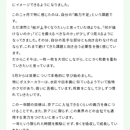
にイメージできるようになりました。
この二ヶ月で特に感じたのは、自分の「画力不足」という課題で
す。
ただ漠然と「絵が上手くなりたい」と思っていた頃よりも、「何が描
けないのか」「どこを鍛えるべきなのか」が少しずつ見えるように
なってきました。その分、自分の苦手な部分とも向き合わなければ
ならず、これまで避けてきた課題と向き合う必要性を強く感じてい
ます。
だからこそ今は、一枚一枚を大切にしながら、とにかく枚数を重ね
ていきたいと思っています。
5月からは背景について本格的に学び始めました。
特にポスターカラーは、水彩や日本画に似ているようでいて独特
のクセがあり、扱いに苦戦しています。枚数をこなして少しずつ慣
れていきたいです。
この一年間の目標は、京アニに入社できるくらいの画力を身につ
けることです。また、京アニに限らず、この業界のどの会社でも通
用する実力をつけたいと思っています。
一年という限られた時間を無駄にせず、多くを吸収して成長してい
きたいです。