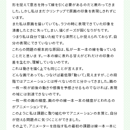
形を捉えて意志を持って線を引く必要があるのだと教わってきま
した。しかし私はまだクリンナップで原画の印象を表現しきれずに
います。
また私は原画を描いていても、ラフの時に表現できていた印象を
清書したときに失ってしまい、描くポーズが固くなりがちです。
つまり私は自分で描いた絵ですら漠然としか捉えられておらず、自
分の表現にできていないのです。
これらの問題の根本的な原因は、私が一本一本の線を侮っている
ことだと思いま す。一本の線に表れる甘えがどれだけの印象の
差を生むか、理解していないのです。
これは動きを描く上でも同じことが言えます。
どんな画であっても、つなげば最低限「動いて」見えますが、この段
階ではアニメーションとは呼べないのだと分かってきました。画の
一枚一枚が前後の動きや感情を予感させるものでなければ、表現
の域には到達できないのです。
一枚一枚の画の精度、画の中の線一本一本の精度がとわれるの
がアニメーションです。
このように私は課題に取り組む中でアニメーションの本質と、自分
が抱える問題点に気づくことができました。
その上で、アニメーターを目指す私の最初の課題は線一本一本に