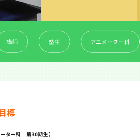
講師
塾生
アニメーター科
目標
ーター科 第30期生】