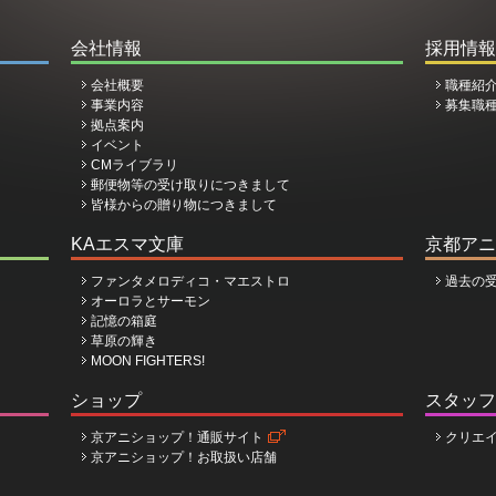
会社情報
採用情報
会社概要
職種紹
事業内容
募集職
拠点案内
イベント
CMライブラリ
郵便物等の受け取りにつきまして
皆様からの贈り物につきまして
KAエスマ文庫
京都アニ
ファンタメロディコ・マエストロ
過去の
オーロラとサーモン
記憶の箱庭
草原の輝き
MOON FIGHTERS!
ショップ
スタッフ
京アニショップ！通販サイト
クリエ
京アニショップ！お取扱い店舗