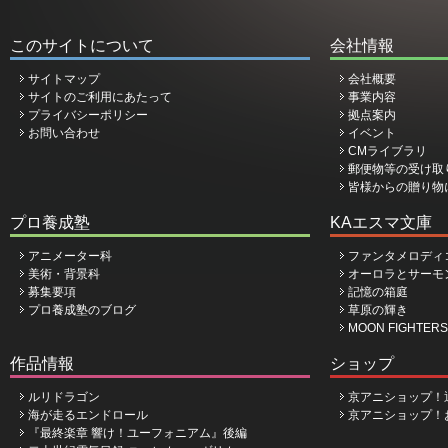
このサイトについて
会社情報
サイトマップ
会社概要
サイトのご利用にあたって
事業内容
プライバシーポリシー
拠点案内
お問い合わせ
イベント
CMライブラリ
郵便物等の受け取
皆様からの贈り物
プロ養成塾
KAエスマ文庫
アニメーター科
ファンタメロディ
美術・背景科
オーロラとサーモ
募集要項
記憶の箱庭
プロ養成塾のブログ
草原の輝き
MOON FIGHTERS
作品情報
ショップ
ルリドラゴン
京アニショップ！
海が走るエンドロール
京アニショップ！
『最終楽章 響け！ユーフォニアム』後編