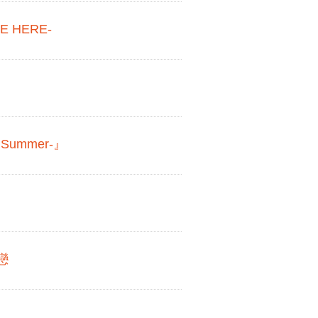
E HERE-
 Summer-』
戀