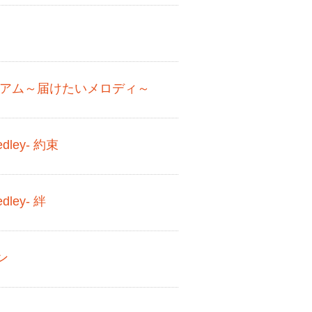
ニアム～届けたいメロディ～
edley- 約束
dley- 絆
ン