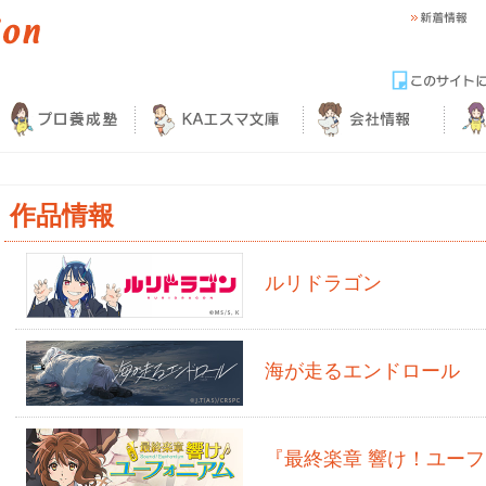
作品情報
ルリドラゴン
海が走るエンドロール
『最終楽章 響け！ユー