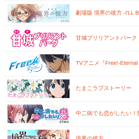
劇場版 境界の彼方 -I'LL B
甘城ブリリアントパーク
TVアニメ『Free!-Eternal
たまこラブストーリー
中二病でも恋がしたい！
境界の彼方