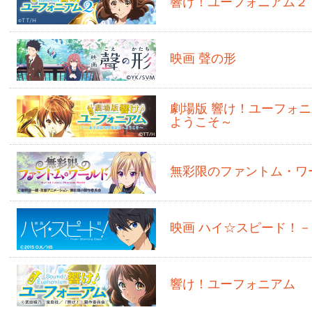
響け！ユーフォニアム２
映画 聲の形
劇場版 響け！ユーフォ
ようこそ～
無彩限のファントム・ワ
映画 ハイ☆スピード！－Free!
響け！ユーフォニアム