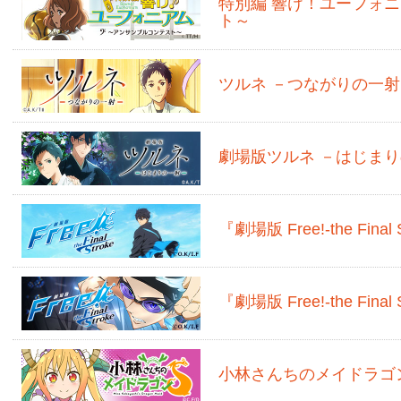
特別編 響け！ユーフォ
ト～
ツルネ －つながりの一射
劇場版ツルネ －はじま
『劇場版 Free!-the Final
『劇場版 Free!-the Final
小林さんちのメイドラゴ