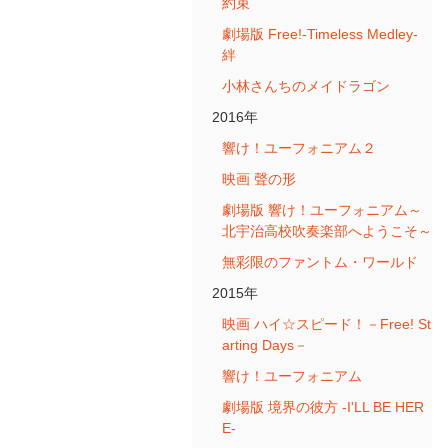
約束
劇場版 Free!-Timeless Medley-
絆
小林さんちのメイドラゴン
2016年
響け！ユーフォニアム２
映画 聲の形
劇場版 響け！ユーフォニアム～
北宇治高校吹奏楽部へようこそ～
無彩限のファントム・ワールド
2015年
映画 ハイ☆スピード！－Free! St
arting Days－
響け！ユーフォニアム
劇場版 境界の彼方 -I'LL BE HER
E-