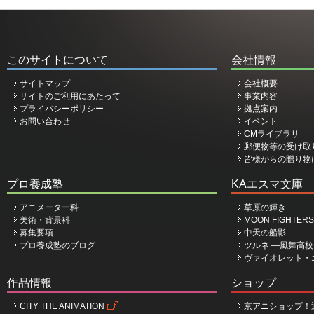
このサイトについて
会社情報
サイトマップ
会社概要
サイトのご利用にあたって
事業内容
プライバシーポリシー
拠点案内
お問い合わせ
イベント
CMライブラリ
郵便物等の受け取
皆様からの贈り物
プロ養成塾
KAエスマ文庫
アニメーター科
草原の輝き
美術・背景科
MOON FIGHTERS
募集要項
中天の船影
プロ養成塾のブログ
ツルネ ―風舞高
ヴァイオレット・
作品情報
ショップ
CITY THE ANIMATION
京アニショップ！