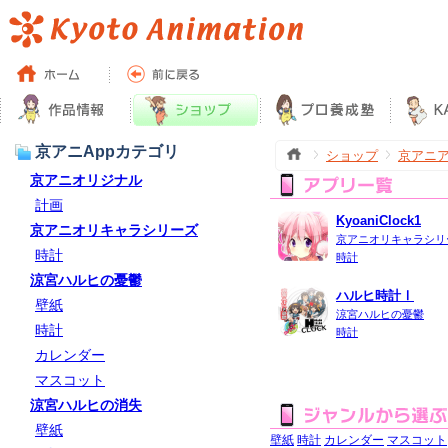
京アニAppカテゴリ
ショップ
京アニ
京アニオリジナル
計画
KyoaniClock1
京アニオリキャラシリーズ
京アニオリキャラシリ
時計
時計
涼宮ハルヒの憂鬱
ハルヒ時計Ⅰ
壁紙
涼宮ハルヒの憂鬱
時計
時計
カレンダー
マスコット
涼宮ハルヒの消失
壁紙
壁紙
時計
カレンダー
マスコット