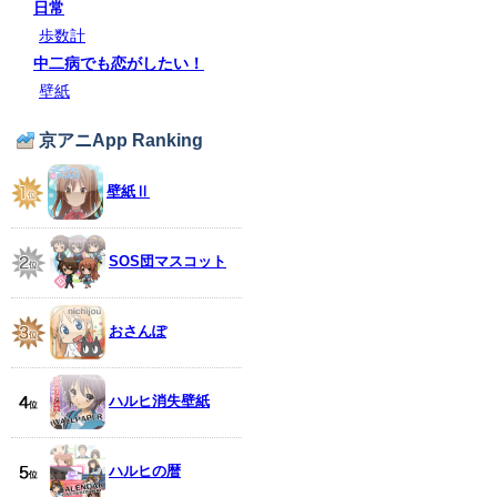
日常
歩数計
中二病でも恋がしたい！
壁紙
京アニApp Ranking
壁紙Ⅱ
SOS団マスコット
おさんぽ
ハルヒ消失壁紙
ハルヒの暦