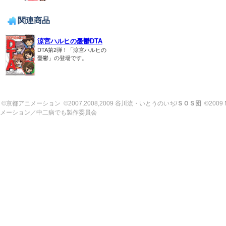
関連商品
涼宮ハルヒの憂鬱DTA
DTA第2弾！「涼宮ハルヒの
憂鬱」の登場です。
©京都アニメーション
©2007,2008,2009 谷川流・いとうのいぢ/
ＳＯＳ団
©2009 N
メーション／中二病でも製作委員会