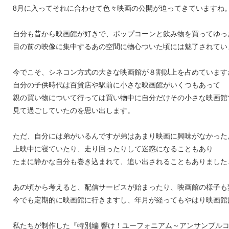
8月に入ってそれに合わせて色々映画の公開が迫ってきていますね
自分も昔から映画館が好きで、ポップコーンと飲み物を買ってゆっ
目の前の映像に集中するあの空間に物心ついた頃には魅了されてい
今でこそ、シネコン方式の大きな映画館が８割以上を占めています
自分の子供時代は百貨店や駅前に小さな映画館がいくつもあって
親の買い物について行っては買い物中に自分だけその小さな映画館
見て過ごしていたのを思い出します。
ただ、自分には弟がいるんですが弟はあまり映画に興味がなかった
上映中に寝ていたり、走り回ったりして迷惑になることもあり
たまに静かな自分も巻き込まれて、追い出されることもありました
あの頃から考えると、配信サービスが始まったり、映画館の様子も
今でも定期的に映画館に行きますし、年月が経ってもやはり映画館
私たちが制作した『特別編 響け！ユーフォニアム～アンサンブル