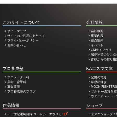
このサイトについて
会社情報
サイトマップ
会社概要
サイトのご利用にあたって
事業内容
プライバシーポリシー
拠点案内
お問い合わせ
イベント
CMライブラリ
郵便物等の受け取
皆様からの贈り物
プロ養成塾
KAエスマ文庫
アニメーター科
記憶の箱庭
美術・背景科
草原の輝き
募集要項
MOON FIGHTERS
プロ養成塾のブログ
ツルネ ―風舞高
ヴァイオレット・
作品情報
ショップ
二十世紀電氣目録-ユーレカ・エヴリカ-
京アニショップ！