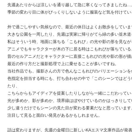
先週あたりからは涼しいを通り越して急に寒くなってきましたね…
季節の変わり目に体がびっくりしないように服装など気を付けてい
外で過ごしやすい気候なので、最近の休日はよくお散歩をしていま
大きな公園を一周したり、先週は実家に帰りがてら緑の多い並木道
私はそういう時、地面に落ちる「こもれび」の光や影の形を見なが
アニメでもキャラクターが木の下に居る時はこもれびが落ちている
昔のセルアニメだとキャラクターに直接こもれびの光や影の形が描
最近の作り方だと撮影処理で上に乗せることが多いですね。
当社作品でも、撮影さんの方で色んなこもれびのバリエーションを
色指定を担当する時にも、打ち合わせの中で「このシーンではどう
たり、
こちらからもアイディアを提案したりしながら一緒にこだわってい
光が多めか、影が多めか、境界線はぼやけているのかはっきりして
少し違うだけでもシーンの見た目が変わる要素だなと思っています
注目して見ると面白い発見があるかもしれません。
話は変わりますが、先週の金曜日に新しいKAエスマ文庫作品が発