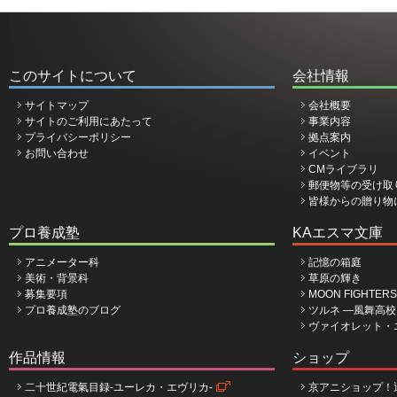
このサイトについて
会社情報
サイトマップ
会社概要
サイトのご利用にあたって
事業内容
プライバシーポリシー
拠点案内
お問い合わせ
イベント
CMライブラリ
郵便物等の受け取
皆様からの贈り物
プロ養成塾
KAエスマ文庫
アニメーター科
記憶の箱庭
美術・背景科
草原の輝き
募集要項
MOON FIGHTERS
プロ養成塾のブログ
ツルネ ―風舞高
ヴァイオレット・
作品情報
ショップ
二十世紀電氣目録-ユーレカ・エヴリカ-
京アニショップ！