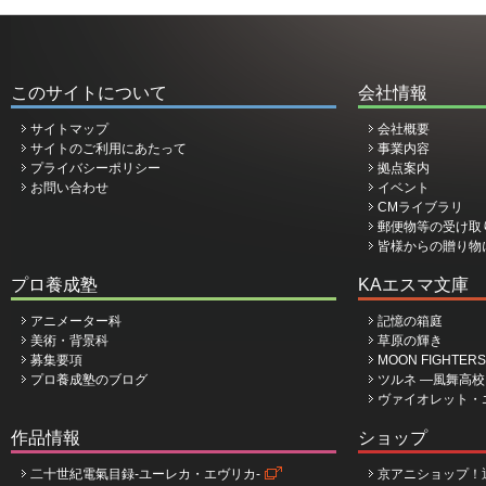
このサイトについて
会社情報
サイトマップ
会社概要
サイトのご利用にあたって
事業内容
プライバシーポリシー
拠点案内
お問い合わせ
イベント
CMライブラリ
郵便物等の受け取
皆様からの贈り物
プロ養成塾
KAエスマ文庫
アニメーター科
記憶の箱庭
美術・背景科
草原の輝き
募集要項
MOON FIGHTERS
プロ養成塾のブログ
ツルネ ―風舞高
ヴァイオレット・
作品情報
ショップ
二十世紀電氣目録-ユーレカ・エヴリカ-
京アニショップ！