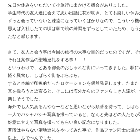
先日お休みをいただいて小旅行に出かける機会がありました。
学生時代の友人達に会えて思い出話に花が咲き、とても楽しい休み
ずっと会っていないと疎遠になっていくばかりなので、こういう機
思えば入社したての頃は家で絵の練習をずっとしていたため、もう
たなと感じます。
さて、友人と会う事は今回の旅行の大事な目的だったのですが、そ
それは某作品の聖地巡礼をする事！！！
というわけで、とある都会のおしゃれな街にいってきました。駅に
軽く興奮し、しばらく街をぶらぶら。
すると本編で印象的だったロケーションを偶然発見します。たまた
真を撮ろうと近寄ると、そこには海外からのファンらしき人達が。
楽しそうでした。
海外でも人気あるんやなーなどと思いながら順番を待って、しばら
一人でパシャパシャ写真を撮っていると、なんと先ほどの人たちが
好意に甘えて写真を撮ってもらい良い記念になりました。
普段はやらない聖地巡礼をやってみた事で、作品ファン同士の温か
以上、ふでぺんでした。