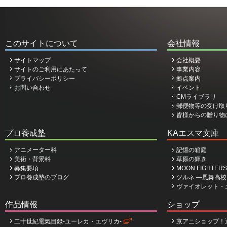
このサイトについて
会社情報
サイトマップ
会社概要
サイトのご利用にあたって
事業内容
プライバシーポリシー
拠点案内
お問い合わせ
イベント
CMライブラリ
郵便物等の受け取
皆様からの贈り物
プロ養成塾
KAエスマ文庫
アニメーター科
記憶の箱庭
美術・背景科
草原の輝き
募集要項
MOON FIGHTERS
プロ養成塾のブログ
ツルネ ―風舞高
ヴァイオレット・
作品情報
ショップ
二十世紀電氣目録-ユーレカ・エヴリカ-
京アニショップ！