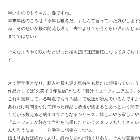
早いものでもう４月。春ですね。
年末年始のころは「今年も暖冬だ。」なんて言っていた気がします
ね。そのせいか桜の開花も遅く、去年より１か月くらい遅いんじゃ
までではない）
そんなようやく咲いたと思った桜もほぼほぼ葉桜になってきており
す。
さて新年度となり、新入社員も迎え気持ちも新たに頑張っていこう
作品としては”久美子３年生編”となる『響け！ユーフォニアム３』
これを投稿している時点でもう３話まで放送が済んでいるんですよ
あれだけ時間をかけて作った作品も放送が始まるとあっという間で
１期から数えると約１０年にもなるシリーズ。嬉しいやら寂しいや
『ユーフォ』が好きで当社を志望したというスタッフもたくさんい
んだろうなぁ・・・と勝手に想像をしつつ。
始まりあれば終わりあり。終わりあれば始まりあり。そんな言葉が