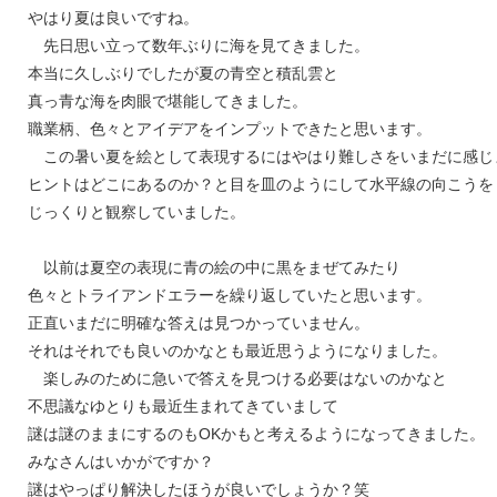
やはり夏は良いですね。
先日思い立って数年ぶりに海を見てきました。
本当に久しぶりでしたが夏の青空と積乱雲と
真っ青な海を肉眼で堪能してきました。
職業柄、色々とアイデアをインプットできたと思います。
この暑い夏を絵として表現するにはやはり難しさをいまだに感じ
ヒントはどこにあるのか？と目を皿のようにして水平線の向こうを
じっくりと観察していました。
以前は夏空の表現に青の絵の中に黒をまぜてみたり
色々とトライアンドエラーを繰り返していたと思います。
正直いまだに明確な答えは見つかっていません。
それはそれでも良いのかなとも最近思うようになりました。
楽しみのために急いで答えを見つける必要はないのかなと
不思議なゆとりも最近生まれてきていまして
謎は謎のままにするのもOKかもと考えるようになってきました。
みなさんはいかがですか？
謎はやっぱり解決したほうが良いでしょうか？笑