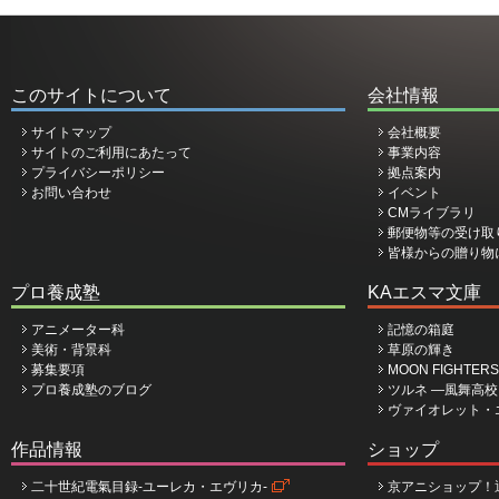
このサイトについて
会社情報
サイトマップ
会社概要
サイトのご利用にあたって
事業内容
プライバシーポリシー
拠点案内
お問い合わせ
イベント
CMライブラリ
郵便物等の受け取
皆様からの贈り物
プロ養成塾
KAエスマ文庫
アニメーター科
記憶の箱庭
美術・背景科
草原の輝き
募集要項
MOON FIGHTERS
プロ養成塾のブログ
ツルネ ―風舞高
ヴァイオレット・
作品情報
ショップ
二十世紀電氣目録-ユーレカ・エヴリカ-
京アニショップ！