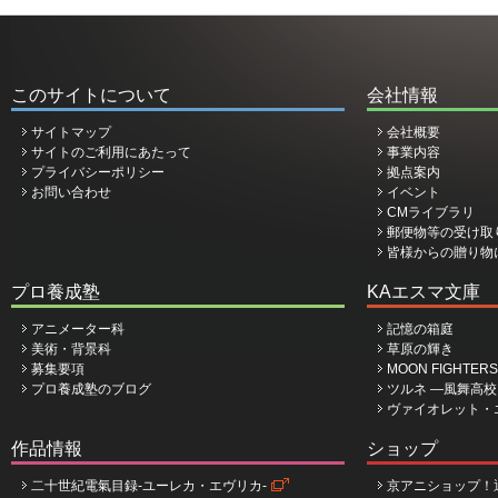
このサイトについて
会社情報
サイトマップ
会社概要
サイトのご利用にあたって
事業内容
プライバシーポリシー
拠点案内
お問い合わせ
イベント
CMライブラリ
郵便物等の受け取
皆様からの贈り物
プロ養成塾
KAエスマ文庫
アニメーター科
記憶の箱庭
美術・背景科
草原の輝き
募集要項
MOON FIGHTERS
プロ養成塾のブログ
ツルネ ―風舞高
ヴァイオレット・
作品情報
ショップ
二十世紀電氣目録-ユーレカ・エヴリカ-
京アニショップ！