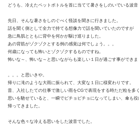
どうも、冷えたペットボトルを首に当てて暑さをしのいでいる波
先日、そんな暑さをしのぐべく怪談を聞きに行きました。
話を聞く側として全力で持てる想像力で話を聞いていたのですが
急に鳥肌とともに背中を何かが駆け巡りました。
あの背筋がゾクゾクとする例の感覚は何でしょう。。。
何歳になっても怖いとゾクゾクするものですね。
怖いな～、怖いな～と思いながらも楽しい１日が過ごす事ができま
。。。と思いきや。
帰りに滝のような大雨に振られて、大変な１日に様変わりです。
昔、入社したての仕事で激しい雨をCGで表現をする時ただ粒を多
思いを馳せていると、一瞬でビチョビチョになってしまい、傘も役
帰ってきました。
そんな色々な冷える思いをした波音でした。