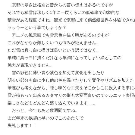
京都の寒さは格別と昔からの言い伝えはあるのですが
それでも積雪は珍しく1年に一度くらいの低確率で印象的な
積雪がある程度ですね。観光で京都に来て偶然銀世界を体験できれ
ラッキーという事でしょうか？
アニメの風景画でも雪景色を描く時があるのですが
これがなかなか難しくいつも悩みが絶えません。
ただ雪は真っ白に描けば良いという訳ではなく、
単純に真っ白に描くだけなら単調になってしまい絵としての
魅力が表現できません。
雪の影色に薄い青や紫色を加えて変化を出したり
明るい部分も白に少し他の色を混ぜたりして変化やリズムを加えた
筆運びも考えながら、隠し味的な工夫をそこかしこに投入する事に
雪が積もって出来るカタマリの形も大変面白いのでシルエット表現
楽しさなどもどんどん盛り込んでいきます….。
おっと、今年もあと数週間ですね。
まだ年末の挨拶は早いのでこのあたりで
失礼します！！