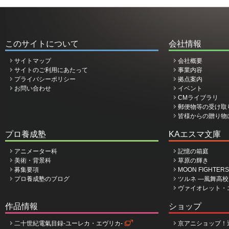
このサイトについて
会社情報
サイトマップ
会社概要
サイトのご利用にあたって
事業内容
プライバシーポリシー
拠点案内
お問い合わせ
イベント
CMライブラリ
郵便物等の受け取
皆様からの贈り物
プロ養成塾
KAエスマ文庫
アニメーター科
記憶の箱庭
美術・背景科
草原の輝き
募集要項
MOON FIGHTERS
プロ養成塾のブログ
ツルネ ―風舞高
ヴァイオレット・
作品情報
ショップ
二十世紀電氣目録-ユーレカ・エヴリカ-
京アニショップ！