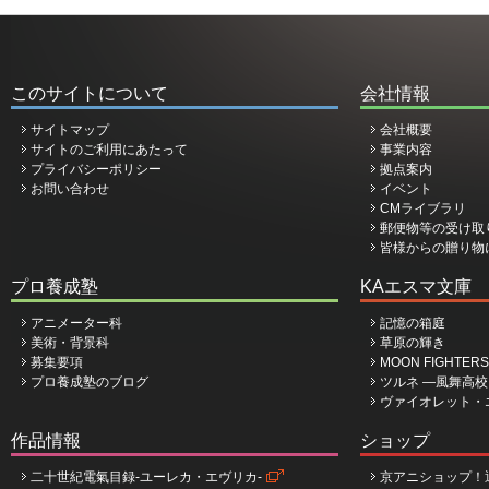
このサイトについて
会社情報
サイトマップ
会社概要
サイトのご利用にあたって
事業内容
プライバシーポリシー
拠点案内
お問い合わせ
イベント
CMライブラリ
郵便物等の受け取
皆様からの贈り物
プロ養成塾
KAエスマ文庫
アニメーター科
記憶の箱庭
美術・背景科
草原の輝き
募集要項
MOON FIGHTERS
プロ養成塾のブログ
ツルネ ―風舞高
ヴァイオレット・
作品情報
ショップ
二十世紀電氣目録-ユーレカ・エヴリカ-
京アニショップ！