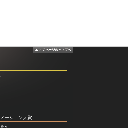
介
種
メーション大賞
受賞作