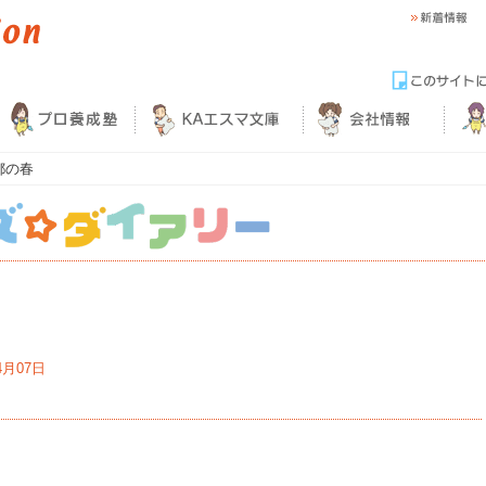
都の春
4月07日