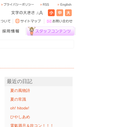
最近の日記
夏の風物詩
夏の常識
oh! hitode!
ひやしあめ
電氣満月＆吹コン！！！