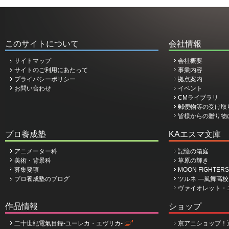
このサイトについて
会社情報
サイトマップ
会社概要
サイトのご利用にあたって
事業内容
プライバシーポリシー
拠点案内
お問い合わせ
イベント
CMライブラリ
郵便物等の受け取
皆様からの贈り物
プロ養成塾
KAエスマ文庫
アニメーター科
記憶の箱庭
美術・背景科
草原の輝き
募集要項
MOON FIGHTERS
プロ養成塾のブログ
ツルネ ―風舞高
ヴァイオレット・
作品情報
ショップ
二十世紀電氣目録-ユーレカ・エヴリカ-
京アニショップ！