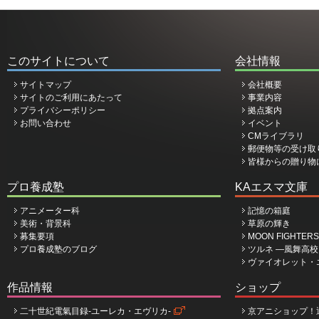
このサイトについて
会社情報
サイトマップ
会社概要
サイトのご利用にあたって
事業内容
プライバシーポリシー
拠点案内
お問い合わせ
イベント
CMライブラリ
郵便物等の受け取
皆様からの贈り物
プロ養成塾
KAエスマ文庫
アニメーター科
記憶の箱庭
美術・背景科
草原の輝き
募集要項
MOON FIGHTERS
プロ養成塾のブログ
ツルネ ―風舞高
ヴァイオレット・
作品情報
ショップ
二十世紀電氣目録-ユーレカ・エヴリカ-
京アニショップ！