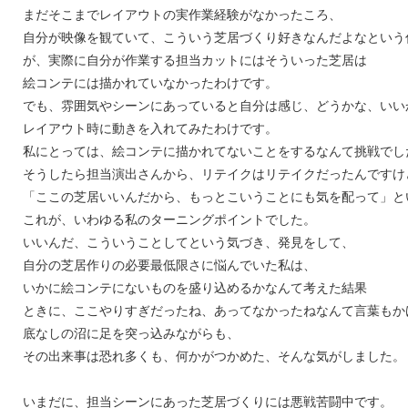
まだそこまでレイアウトの実作業経験がなかったころ、
自分が映像を観ていて、こういう芝居づくり好きなんだよなという
が、実際に自分が作業する担当カットにはそういった芝居は
絵コンテには描かれていなかったわけです。
でも、雰囲気やシーンにあっていると自分は感じ、どうかな、いい
レイアウト時に動きを入れてみたわけです。
私にとっては、絵コンテに描かれてないことをするなんて挑戦でし
そうしたら担当演出さんから、リテイクはリテイクだったんですけ
「ここの芝居いいんだから、もっとこいうことにも気を配って」と
これが、いわゆる私のターニングポイントでした。
いいんだ、こういうことしてという気づき、発見をして、
自分の芝居作りの必要最低限さに悩んでいた私は、
いかに絵コンテにないものを盛り込めるかなんて考えた結果
ときに、ここやりすぎだったね、あってなかったねなんて言葉もか
底なしの沼に足を突っ込みながらも、
その出来事は恐れ多くも、何かがつかめた、そんな気がしました。
いまだに、担当シーンにあった芝居づくりには悪戦苦闘中です。