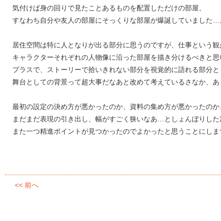
気付けば身の回りで見たことあるものを配置しただけの部屋、
すなわち自分や友人の部屋にそっくりな部屋が爆誕していました…
居住空間は特に人となりが出る部分に思うのですが、仕事という観
キャラクターそれぞれの人物像に沿った部屋を描き分けるべきと思
プラスで、ストーリーで拾いきれない部分を視覚的に語れる部分と
舞台としての背景って超大事だなあと改めて考えているさなか、あ
最初の設定の決め方が悪かったのか、資料の集め方が悪かったのか
まだまだ表現の引き出し、幅がすごく狭いなあ…としょんぼりした
また一つ精進ポイントが見つかったのでよかったと思うことにしま
<< 前へ