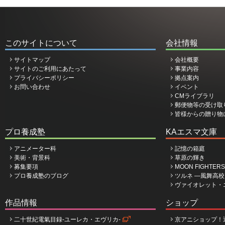
このサイトについて
会社情報
サイトマップ
会社概要
サイトのご利用にあたって
事業内容
プライバシーポリシー
拠点案内
お問い合わせ
イベント
CMライブラリ
郵便物等の受け取
皆様からの贈り物
プロ養成塾
KAエスマ文庫
アニメーター科
記憶の箱庭
美術・背景科
草原の輝き
募集要項
MOON FIGHTERS
プロ養成塾のブログ
ツルネ ―風舞高
ヴァイオレット・
作品情報
ショップ
二十世紀電氣目録-ユーレカ・エヴリカ-
京アニショップ！