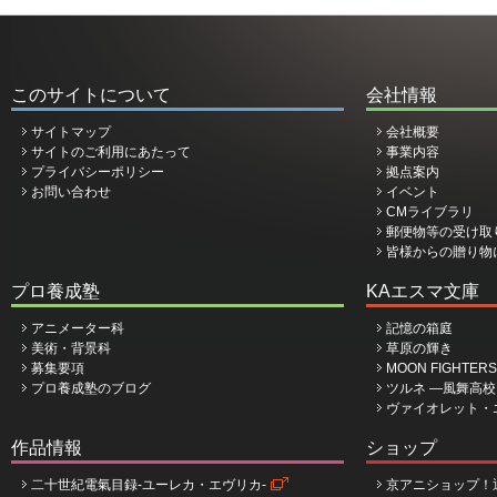
このサイトについて
会社情報
サイトマップ
会社概要
サイトのご利用にあたって
事業内容
プライバシーポリシー
拠点案内
お問い合わせ
イベント
CMライブラリ
郵便物等の受け取
皆様からの贈り物
プロ養成塾
KAエスマ文庫
アニメーター科
記憶の箱庭
美術・背景科
草原の輝き
募集要項
MOON FIGHTERS
プロ養成塾のブログ
ツルネ ―風舞高
ヴァイオレット・
作品情報
ショップ
二十世紀電氣目録-ユーレカ・エヴリカ-
京アニショップ！