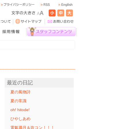
最近の日記
夏の風物詩
夏の常識
oh! hitode!
ひやしあめ
電氣満月＆吹コン！！！