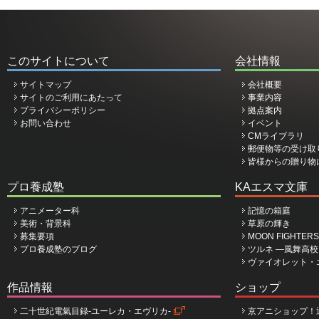
このサイトについて
会社情報
サイトマップ
会社概要
サイトのご利用にあたって
事業内容
プライバシーポリシー
拠点案内
お問い合わせ
イベント
CMライブラリ
郵便物等の受け取
皆様からの贈り物
プロ養成塾
KAエスマ文庫
アニメーター科
記憶の箱庭
美術・背景科
草原の輝き
募集要項
MOON FIGHTERS
プロ養成塾のブログ
ツルネ ―風舞高
ヴァイオレット・
作品情報
ショップ
二十世紀電氣目録-ユーレカ・エヴリカ-
京アニショップ！