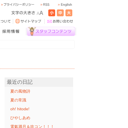
最近の日記
夏の風物詩
夏の常識
oh! hitode!
ひやしあめ
電氣満月＆吹コン！！！