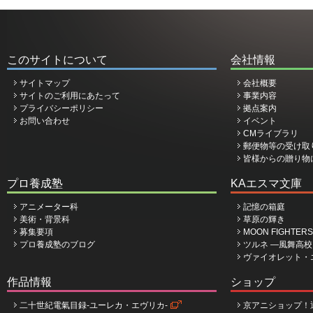
このサイトについて
会社情報
サイトマップ
会社概要
サイトのご利用にあたって
事業内容
プライバシーポリシー
拠点案内
お問い合わせ
イベント
CMライブラリ
郵便物等の受け取
皆様からの贈り物
プロ養成塾
KAエスマ文庫
アニメーター科
記憶の箱庭
美術・背景科
草原の輝き
募集要項
MOON FIGHTERS
プロ養成塾のブログ
ツルネ ―風舞高
ヴァイオレット・
作品情報
ショップ
二十世紀電氣目録-ユーレカ・エヴリカ-
京アニショップ！