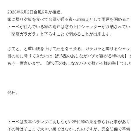
2026年6月2日台風6号が接近。
家に帰り夕飯を食べて台風が通る夜への備えとして雨戸を閉めるこ
トーベが住んでいる家の雨戸は窓の上にシャッターが収納されてい
「閉店ガラガラ」と下ろすことで閉めることが出来ます。
さてと、と重い腰を上げて紐を引っ張る。ガラガラと降りるシャッ
目の前に降りてきたのは【約6匹のあしながバチが群がる蜂の巣】
もう一度言います。【約6匹のあしながバチが群がる蜂の巣】でし
発狂。
トーベは去年ベランダにあしながバチに蜂の巣を作られた事があり
その時はそこまで大きい巣ではなかったのですが、完全防備で準備