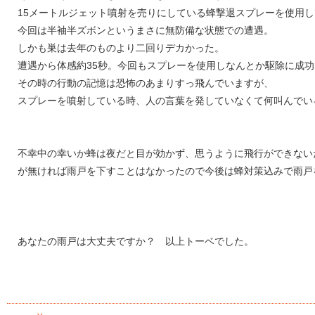
15メートルジェット噴射を売りにしている蜂撃退スプレーを使用
今回は半袖半ズボンというまさに無防備な状態での遭遇。
しかも巣は去年のものより二回りデカかった。
遭遇から体感約35秒。今回もスプレーを使用しなんとか駆除に成
その時の行動の記憶は恐怖のあまりすっ飛んでいますが、
スプレーを噴射している時、人の言葉を発していなくて何叫んでい
不幸中の幸いか蜂は夜だと目が効かず、思うように飛行ができない
が無ければ雨戸を下すことはなかったので今後は蜂対策込みで雨戸
あなたの雨戸は大丈夫ですか？ 以上トーベでした。