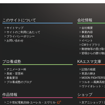
このサイトについて
会社情報
サイトマップ
会社概要
サイトのご利用にあたって
事業内容
プライバシーポリシー
拠点案内
お問い合わせ
イベント
CMライブラリ
郵便物等の受け取
皆様からの贈り物
プロ養成塾
KAエスマ文庫
アニメーター科
記憶の箱庭
美術・背景科
草原の輝き
募集要項
MOON FIGHTERS
プロ養成塾のブログ
ツルネ ―風舞高
ヴァイオレット・
作品情報
ショップ
二十世紀電氣目録-ユーレカ・エヴリカ-
京アニショップ！