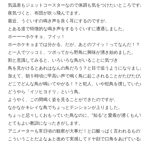
気温差もジェットコースターなので体調も気をつけたいところです
夜気づくと、布団が吹っ飛んでます。
最近、うぐいすの鳴き声を良く耳にするのですが、
とある道で特徴的な鳴き声をするうぐいすに遭遇しました。
ホーーーホケキョ、フイッ！
ホーホケキョまでは分かる、だが、あとのフイッ！ってなんだ！？
と一人でツッコミ、ツボってから野鳥に興味が湧き始めました。
割と意識してみると、いろいろな鳥がいることに気づき
鳥を見かけるとあれはなんの鳥だろう？と目で追うようになりまし
加えて、朝５時頃に甲高い声で鳴く鳥に起こされることがたびたび
どこでどんな鳥が鳴いてやがる！？と犯人、いや犯鳥を捜していた
どうやら「イソヒヨドリ」という鳥。
ようやく、この間鳴く姿を見ることができたのですが、
なかなかキレイな鳥でちょっとテンションが上りました。
ちょっと忌々しくおもっていた鳥なのに、”知る”と愛着が湧くもん
とてもよい教訓になったきがします。
アニメーターも常日頃の観察が大事だ！と口酸っぱく言われるもの
こういうことだよなぁと改めて実感してドヤ顔で口角をあげている