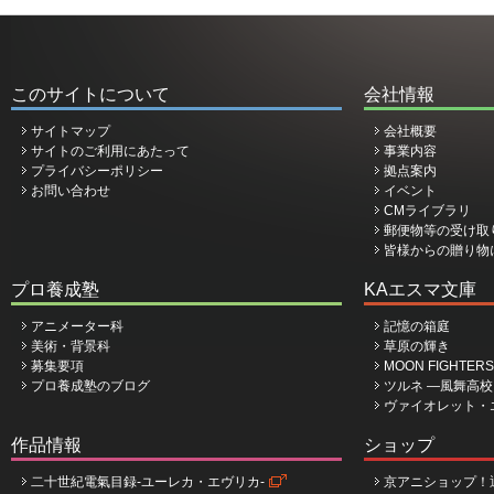
このサイトについて
会社情報
サイトマップ
会社概要
サイトのご利用にあたって
事業内容
プライバシーポリシー
拠点案内
お問い合わせ
イベント
CMライブラリ
郵便物等の受け取
皆様からの贈り物
プロ養成塾
KAエスマ文庫
アニメーター科
記憶の箱庭
美術・背景科
草原の輝き
募集要項
MOON FIGHTERS
プロ養成塾のブログ
ツルネ ―風舞高
ヴァイオレット・
作品情報
ショップ
二十世紀電氣目録-ユーレカ・エヴリカ-
京アニショップ！