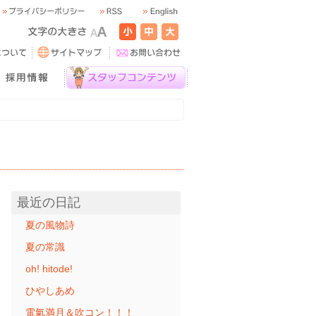
最近の日記
夏の風物詩
夏の常識
oh! hitode!
ひやしあめ
電氣満月＆吹コン！！！