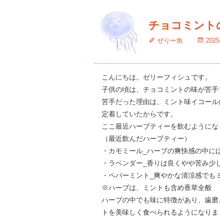
チョコミント
ぜりー魚
202
こんにちは。ゼリーフィシュです。
子供の頃は、チョコミントの味が苦手
苦手だった理由は、ミント味イコール
定着していたからです。
ここ最近ハーブティーを飲むようにな
（最近飲んだハーブティー）
・カモミール_ハーブの爽快感の中に
・ラベンダー_香りは良くやや苦み少
・ペパーミント_爽やかな清涼感でも
※ハーブは、ミントも含め香草全般
ハーブの中でも味に特徴があり、歯磨
トを美味しく食べられるようになりま