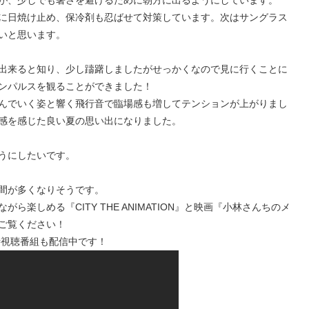
に日焼け止め、保冷剤も忍ばせて対策しています。次はサングラス
いと思います。
出来ると知り、少し躊躇しましたがせっかくなので見に行くことに
ンパルスを観ることができました！
んでいく姿と響く飛行音で臨場感も増してテンションが上がりまし
感を感じた良い夏の思い出になりました。
うにしたいです。
間が多くなりそうです。
楽しめる『CITY THE ANIMATION』と映画『小林さんちのメ
ご覧ください！
ルフ同時視聴番組も配信中です！