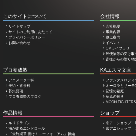
このサイトについて
会社情報
サイトマップ
会社概要
サイトのご利用にあたって
事業内容
プライバシーポリシー
拠点案内
お問い合わせ
イベント
CMライブラリ
郵便物等の受け取
皆様からの贈り物
プロ養成塾
KAエスマ文庫
アニメーター科
ファンタメロディ
美術・背景科
オーロラとサーモ
募集要項
記憶の箱庭
プロ養成塾のブログ
草原の輝き
MOON FIGHTERS
作品情報
ショップ
ルリドラゴン
京アニショップ！
海が走るエンドロール
京アニショップ！
『最終楽章 響け！ユーフォニアム』後編