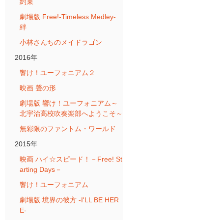
約束
劇場版 Free!-Timeless Medley-
絆
小林さんちのメイドラゴン
2016年
響け！ユーフォニアム２
映画 聲の形
劇場版 響け！ユーフォニアム～
北宇治高校吹奏楽部へようこそ～
無彩限のファントム・ワールド
2015年
映画 ハイ☆スピード！－Free! St
arting Days－
響け！ユーフォニアム
劇場版 境界の彼方 -I'LL BE HER
E-