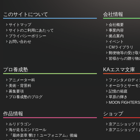
このサイトについて
会社情報
サイトマップ
会社概要
サイトのご利用にあたって
事業内容
プライバシーポリシー
拠点案内
お問い合わせ
イベント
CMライブラリ
郵便物等の受け取
皆様からの贈り物
プロ養成塾
KAエスマ文庫
アニメーター科
ファンタメロディ
美術・背景科
オーロラとサーモ
募集要項
記憶の箱庭
プロ養成塾のブログ
草原の輝き
MOON FIGHTERS
作品情報
ショップ
ルリドラゴン
京アニショップ！
海が走るエンドロール
京アニショップ！
『最終楽章 響け！ユーフォニアム』後編