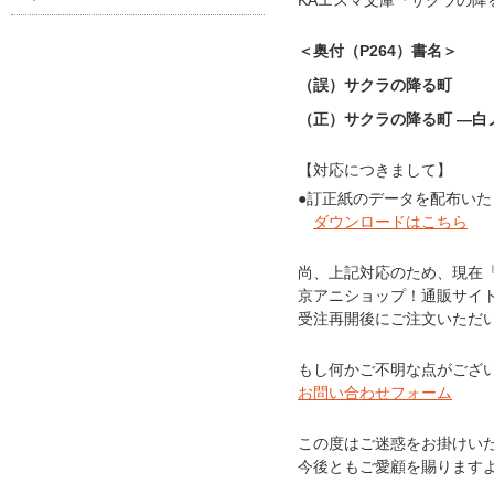
KAエスマ文庫『サクラの降
＜奥付（P264）書名＞
（誤）サクラの降る町
（正）サクラの降る町 ―白
【対応につきまして】
●訂正紙のデータを配布い
ダウンロードはこちら
尚、上記対応のため、現在
京アニショップ！通販サイトで
受注再開後にご注文いただ
もし何かご不明な点がござ
お問い合わせフォーム
この度はご迷惑をお掛けい
今後ともご愛顧を賜ります