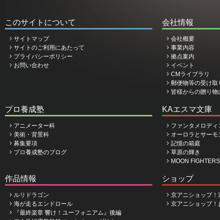
このサイトについて
会社情報
サイトマップ
会社概要
サイトのご利用にあたって
事業内容
プライバシーポリシー
拠点案内
お問い合わせ
イベント
CMライブラリ
郵便物等の受け取
皆様からの贈り物
プロ養成塾
KAエスマ文庫
アニメーター科
ファンタメロディ
美術・背景科
オーロラとサーモ
募集要項
記憶の箱庭
プロ養成塾のブログ
草原の輝き
MOON FIGHTERS
作品情報
ショップ
ルリドラゴン
京アニショップ！
海が走るエンドロール
京アニショップ！
『最終楽章 響け！ユーフォニアム』後編