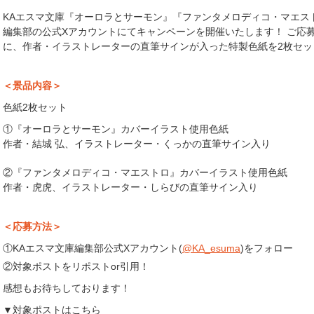
KAエスマ文庫『オーロラとサーモン』『ファンタメロディコ・マエス
編集部の公式Xアカウントにてキャンペーンを開催いたします！ ご応
に、作者・イラストレーターの直筆サインが入った特製色紙を2枚セッ
＜景品内容＞
色紙2枚セット
①『オーロラとサーモン』カバーイラスト使用色紙
作者・結城 弘、イラストレーター・くっかの直筆サイン入り
②『ファンタメロディコ・マエストロ』カバーイラスト使用色紙
作者・虎虎、イラストレーター・しらびの直筆サイン入り
＜応募方法＞
①KAエスマ文庫編集部公式Xアカウント(
@KA_esuma
)をフォロー
②対象ポストをリポストor引用！
感想もお待ちしております！
▼対象ポストはこちら