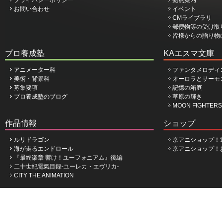
プライバシーポリシー
拠点案内
お問い合わせ
イベント
CMライブラリ
郵便物等の受け取
皆様からの贈り物
プロ養成塾
KAエスマ文庫
アニメーター科
ファンタメロディ
美術・背景科
オーロラとサーモ
募集要項
記憶の箱庭
プロ養成塾のブログ
草原の輝き
MOON FIGHTERS
作品情報
ショップ
ルリドラゴン
京アニショップ！
海が走るエンドロール
京アニショップ！
『最終楽章 響け！ユーフォニアム』後編
二十世紀電氣目録-ユーレカ・エヴリカ-
CITY THE ANIMATION
株式会社京都アニメーション
©Kyoto Animation Co.,Ltd.