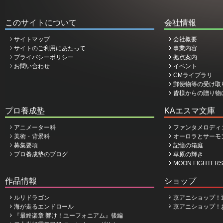
このサイトについて
会社情報
サイトマップ
会社概要
サイトのご利用にあたって
事業内容
プライバシーポリシー
拠点案内
お問い合わせ
イベント
CMライブラリ
郵便物等の受け取
皆様からの贈り物
プロ養成塾
KAエスマ文庫
アニメーター科
ファンタメロディ
美術・背景科
オーロラとサーモ
募集要項
記憶の箱庭
プロ養成塾のブログ
草原の輝き
MOON FIGHTERS
作品情報
ショップ
ルリドラゴン
京アニショップ！
海が走るエンドロール
京アニショップ！
『最終楽章 響け！ユーフォニアム』後編