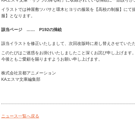
KAエスマ文庫『サクラの降る町』に収録されている挿絵に一部誤りが
イラストでは神屋敷ツバサと環木ヒヨリの服装を【高校の制服】にて
服】となります。
該当ページ …… P192の挿絵
該当イラストを修正いたしまして、次回改版時に差し替えさせていた
このたびはご迷惑をお掛けいたしましたこと深くお詫び申し上げます
今後ともご愛顧を賜りますようお願い申し上げます。
株式会社京都アニメーション
KAエスマ文庫編集部
ニュース一覧へ戻る