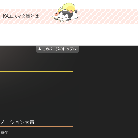
KAエスマ文庫とは
介
種
メーション大賞
受賞作