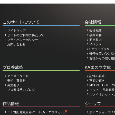
このサイトについて
会社情報
サイトマップ
会社概要
サイトのご利用にあたって
事業内容
プライバシーポリシー
拠点案内
お問い合わせ
イベント
CMライブラリ
郵便物等の受け取
皆様からの贈り物
プロ養成塾
KAエスマ文庫
アニメーター科
記憶の箱庭
美術・背景科
草原の輝き
募集要項
MOON FIGHTERS
プロ養成塾のブログ
ツルネ ―風舞高
ヴァイオレット・
作品情報
ショップ
二十世紀電氣目録-ユーレカ・エヴリカ-
京アニショップ！