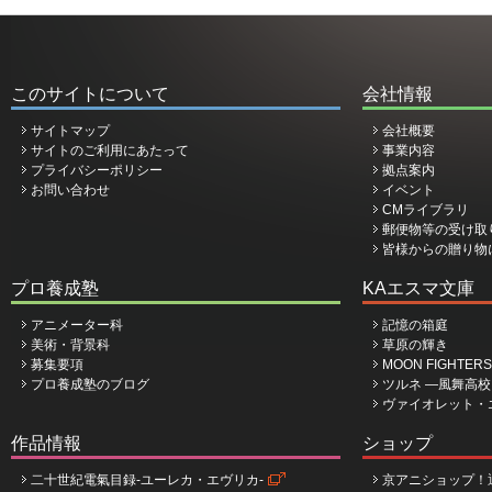
このサイトについて
会社情報
サイトマップ
会社概要
サイトのご利用にあたって
事業内容
プライバシーポリシー
拠点案内
お問い合わせ
イベント
CMライブラリ
郵便物等の受け取
皆様からの贈り物
プロ養成塾
KAエスマ文庫
アニメーター科
記憶の箱庭
美術・背景科
草原の輝き
募集要項
MOON FIGHTERS
プロ養成塾のブログ
ツルネ ―風舞高
ヴァイオレット・
作品情報
ショップ
二十世紀電氣目録-ユーレカ・エヴリカ-
京アニショップ！