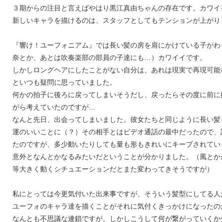
３期からの注目と言えばやはり黒江真由ちゃんの存在です。カワイ
新しいキャラを描けるのは、スタッフとしてもテンションが上がり
『響け！ユーフォニアム』では長い髪の房を肩にかけている子がわ
奈とか、あとは吹奏楽部の部員の子達にも…）カワイイです。
しかしロングヘアにしたことがない自分は、あれは現実で再現可能
といつも疑問に思っていました。
何かの拍子に後ろに戻ってしまいそうだし、戻ったらその度に前に
がら考えていたのですが…
なんと先日、出会ってしまいました。彼女たちと同じように長い髪
運のいいことに（？）その相手とはビデオ通話の最中だったので、
たのですが、多少動いたりしても量も形もきれいにキープされてい
意外となんとかなるみたいだということが分かりました。（風とか
等大きく動くシチュエーションだとまた変わってきそうですが）
私にとっては今更気付いた出来事ですが、そういう髪型にしてる人
ユーフォのキャラ達を描くことがそれに気付くきっかけになったの
なんとも不思議な連鎖ですが、しかしこうして何が繋がっていくか