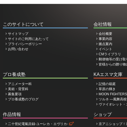
このサイトについて
会社情報
サイトマップ
会社概要
サイトのご利用にあたって
事業内容
プライバシーポリシー
拠点案内
お問い合わせ
イベント
CMライブラリ
郵便物等の受け取
皆様からの贈り物
プロ養成塾
KAエスマ文庫
アニメーター科
記憶の箱庭
美術・背景科
草原の輝き
募集要項
MOON FIGHTERS
プロ養成塾のブログ
ツルネ ―風舞高
ヴァイオレット・
作品情報
ショップ
二十世紀電氣目録-ユーレカ・エヴリカ-
京アニショップ！