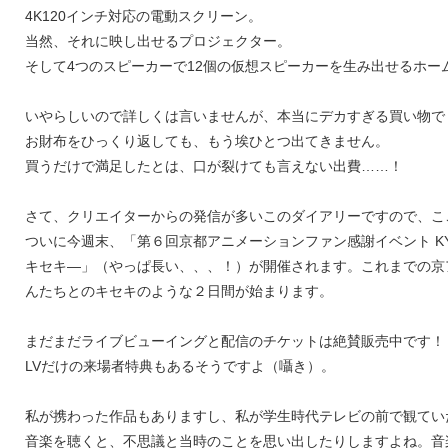
4K120インチ対応の電動スクリーン。
当然、それに映し出せるプロジェクター。
そして4つのスピーカーで12個の仮想スピーカーを生み出せるホー
いやらしいので詳しくは言いませんが、本当にデカすぎる買い物で
お財布をひっくり返しても、もう埃ひとつ出てきません。
買うだけで満足したとは、口が裂けても言えない出費……！
さて、クリエイターからの発信が多いこのダイアリーですので、こ
ついに今週末、「第６回京都アニメーションファン感謝イベント KYOANI
キセキ―」（やっぱ長い、、、！）が開催されます。これまでの京
んたちとのキセキのような２日間が始まります。
まだまだライブビューイングと配信のチケットは絶賛販売中です！
LVだけの来場者特典もあるそうですよ（囁き）。
私が携わった作品もありますし、私が学生時代テレビの前で観てい
音楽を聴くと、不思議と当時のことを思い出したりしますよね。音