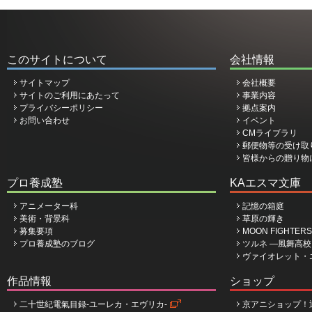
このサイトについて
会社情報
サイトマップ
会社概要
サイトのご利用にあたって
事業内容
プライバシーポリシー
拠点案内
お問い合わせ
イベント
CMライブラリ
郵便物等の受け取
皆様からの贈り物
プロ養成塾
KAエスマ文庫
アニメーター科
記憶の箱庭
美術・背景科
草原の輝き
募集要項
MOON FIGHTERS
プロ養成塾のブログ
ツルネ ―風舞高
ヴァイオレット・
作品情報
ショップ
二十世紀電氣目録-ユーレカ・エヴリカ-
京アニショップ！